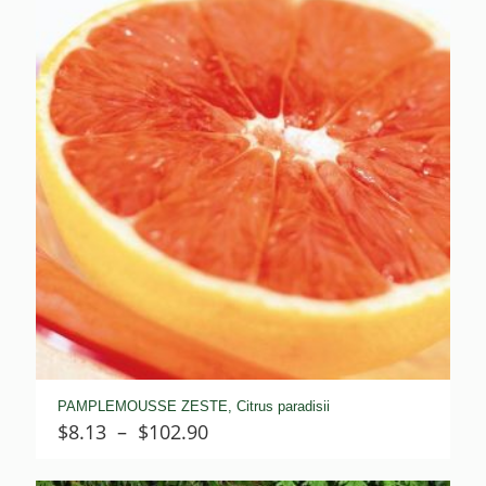
$66.10
PAMPLEMOUSSE ZESTE, Citrus paradisii
Plage
$
8.13
–
$
102.90
de
prix :