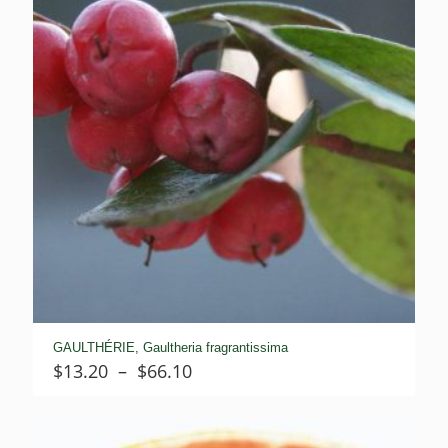
GAULTHÉRIE, Gaultheria fragrantissima
Plage
$
13.20
–
$
66.10
de
prix :
$13.20
à