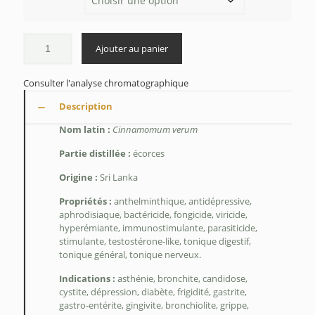
$18.35
à
$209.85
Ajouter au panier
Consulter l'analyse chromatographique
Description
Nom latin :
Cinnamomum verum
Partie distillée :
écorces
Origine :
Sri Lanka
Propriétés :
anthelminthique, antidépressive,
aphrodisiaque, bactéricide, fongicide, viricide,
hyperémiante, immunostimulante, parasiticide,
stimulante, testostérone-like, tonique digestif,
tonique général, tonique nerveux.
Indications :
asthénie, bronchite, candidose,
cystite, dépression, diabète, frigidité, gastrite,
gastro-entérite, gingivite, bronchiolite, grippe,