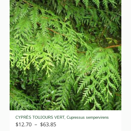
$8.13
à
$102.90
CYPRÈS TOUJOURS VERT, Cupressus sempervirens
Plage
$
12.70
–
$
63.85
de