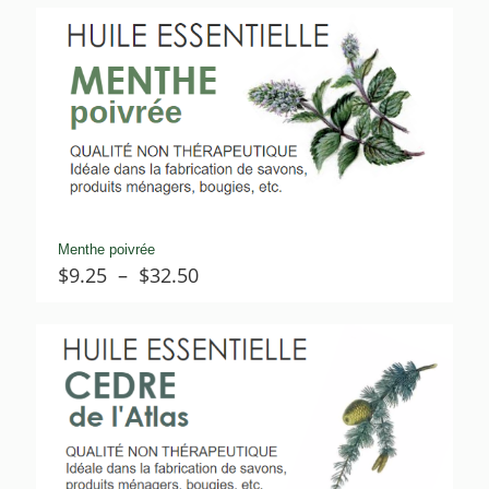
$9.25
à
$32.00
Menthe poivrée
Plage
$
9.25
–
$
32.50
de
prix :
$9.25
à
$32.50