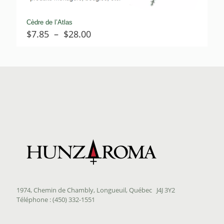
Cèdre de l’Atlas
Plage
$
7.85
–
$
28.00
de
prix :
$7.85
à
$28.00
1974, Chemin de Chambly, Longueuil, Québec J4J 3Y2
Téléphone : (450) 332-1551