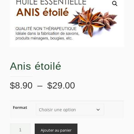
Anis étoilé
Plage
$
8.90
–
$
29.00
de
prix :
Format
$8.90
à
$29.00
Ajouter au panier