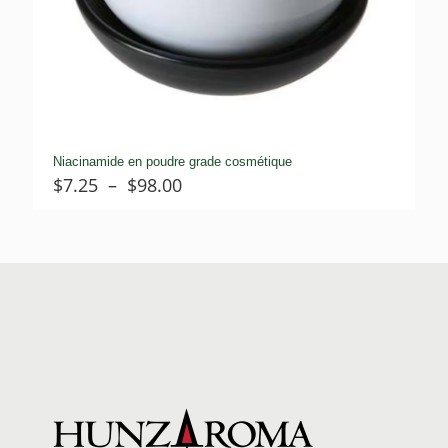
Niacinamide en poudre grade cosmétique
Plage
$
7.25
–
$
98.00
de
prix :
$7.25
à
$98.00