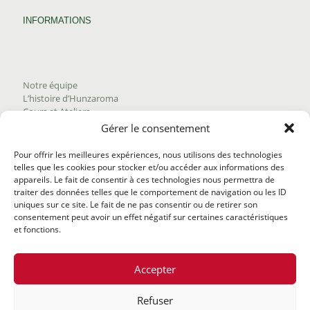
INFORMATIONS
Notre équipe
L’histoire d’Hunzaroma
Cours et Ateliers
Blogue
Gérer le consentement
Nous joindre
Trouver nos produits
Pour offrir les meilleures expériences, nous utilisons des technologies
Politique de frais d'envoi
telles que les cookies pour stocker et/ou accéder aux informations des
Termes et conditions
appareils. Le fait de consentir à ces technologies nous permettra de
Politique de remboursement
traiter des données telles que le comportement de navigation ou les ID
uniques sur ce site. Le fait de ne pas consentir ou de retirer son
consentement peut avoir un effet négatif sur certaines caractéristiques
et fonctions.
Accepter
Refuser