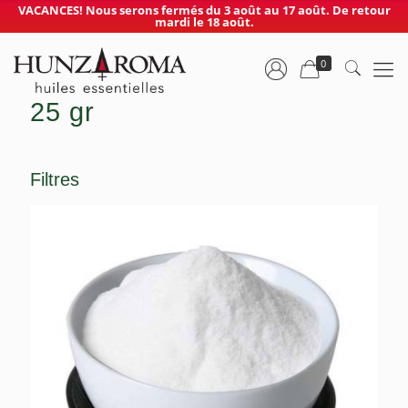
VACANCES! Nous serons fermés du 3 août au 17 août. De retour
mardi le 18 août.
0
25 gr
Filtres