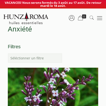
VACANCES! Nous serons fermés du 3 août au 17 août. De retour
mardi le 18 août.
0
Anxiété
Filtres