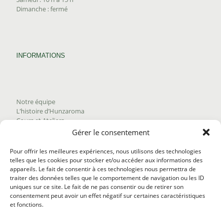
Dimanche : fermé
INFORMATIONS
Notre équipe
L’histoire d’Hunzaroma
Cours et Ateliers
Blogue
Gérer le consentement
Nous joindre
Trouver nos produits
Pour offrir les meilleures expériences, nous utilisons des technologies
Politique de frais d'envoi
telles que les cookies pour stocker et/ou accéder aux informations des
Termes et conditions
appareils. Le fait de consentir à ces technologies nous permettra de
Politique de remboursement
traiter des données telles que le comportement de navigation ou les ID
uniques sur ce site. Le fait de ne pas consentir ou de retirer son
consentement peut avoir un effet négatif sur certaines caractéristiques
et fonctions.