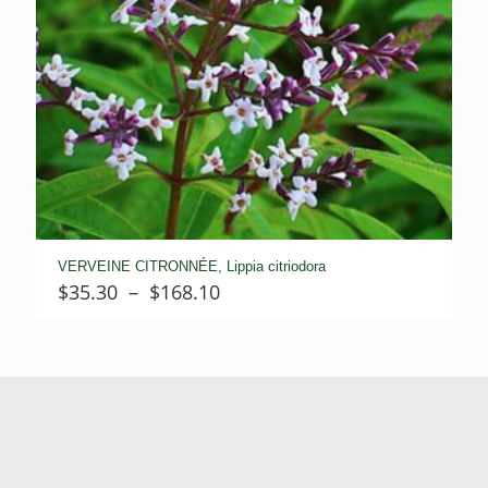
VERVEINE CITRONNÉE, Lippia citriodora
Plage
$
35.30
–
$
168.10
de
prix :
$35.30
à
$168.10