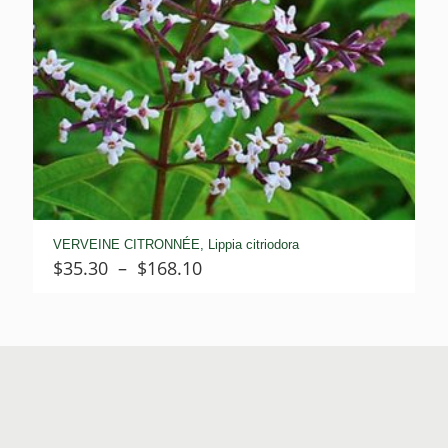
VERVEINE CITRONNÉE, Lippia citriodora
Plage
$
35.30
–
$
168.10
de
prix :
$35.30
à
$168.10