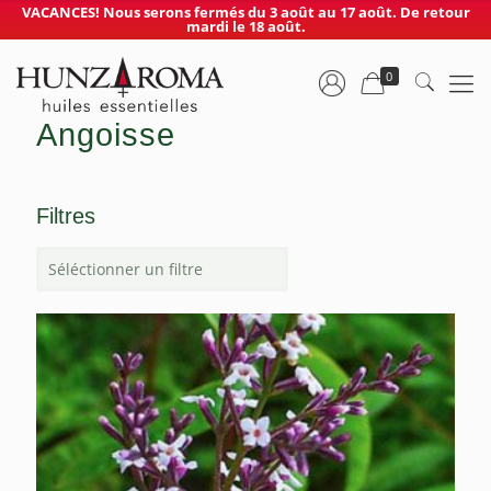
VACANCES! Nous serons fermés du 3 août au 17 août. De retour
mardi le 18 août.
0
Angoisse
Filtres