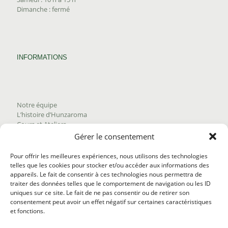
Dimanche : fermé
INFORMATIONS
Notre équipe
L’histoire d’Hunzaroma
Cours et Ateliers
Blogue
Gérer le consentement
Nous joindre
Trouver nos produits
Pour offrir les meilleures expériences, nous utilisons des technologies
Politique de frais d'envoi
telles que les cookies pour stocker et/ou accéder aux informations des
Termes et conditions
appareils. Le fait de consentir à ces technologies nous permettra de
Politique de remboursement
traiter des données telles que le comportement de navigation ou les ID
uniques sur ce site. Le fait de ne pas consentir ou de retirer son
consentement peut avoir un effet négatif sur certaines caractéristiques
et fonctions.