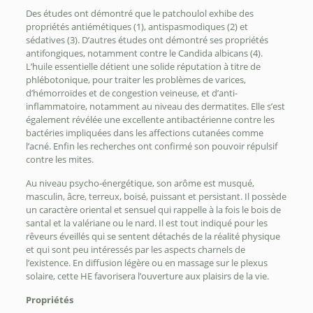
Des études ont démontré que le patchoulol exhibe des
propriétés antiémétiques (1), antispasmodiques (2) et
sédatives (3). D’autres études ont démontré ses propriétés
antifongiques, notamment contre le Candida albicans (4).
L’huile essentielle détient une solide réputation à titre de
phlébotonique, pour traiter les problèmes de varices,
d’hémorroïdes et de congestion veineuse, et d’anti-
inflammatoire, notamment au niveau des dermatites. Elle s’est
également révélée une excellente antibactérienne contre les
bactéries impliquées dans les affections cutanées comme
l’acné. Enfin les recherches ont confirmé son pouvoir répulsif
contre les mites.
Au niveau psycho-énergétique, son arôme est musqué,
masculin, âcre, terreux, boisé, puissant et persistant. Il possède
un caractère oriental et sensuel qui rappelle à la fois le bois de
santal et la valériane ou le nard. Il est tout indiqué pour les
rêveurs éveillés qui se sentent détachés de la réalité physique
et qui sont peu intéressés par les aspects charnels de
l’existence. En diffusion légère ou en massage sur le plexus
solaire, cette HE favorisera l’ouverture aux plaisirs de la vie.
Propriétés