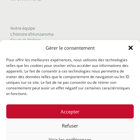
Notre équipe
L’histoire d’Hunzaroma
Cours et Ateliers
Blogue
Gérer le consentement
Nous joindre
Trouver nos produits
Pour offrir les meilleures expériences, nous utilisons des technologies
Politique de frais d'envoi
telles que les cookies pour stocker et/ou accéder aux informations des
Termes et conditions
appareils. Le fait de consentir à ces technologies nous permettra de
Politique de remboursement
traiter des données telles que le comportement de navigation ou les ID
uniques sur ce site. Le fait de ne pas consentir ou de retirer son
consentement peut avoir un effet négatif sur certaines caractéristiques
et fonctions.
Accepter
Refuser
@2020 Hunzaroma Tous droits réservés |
Bâti par
Agence
Voir les préférences