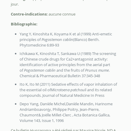
jour.
Contre-indications:
aucune connue
Bibliographie:
Yang Y, Kinoshita K, Koyama K et al (1999) Anti-emetic
principles of
Pogostemon cablin
(Blanco) Benth.
Phytomedicine 6:89-93
Ichikawa K, Kinoshita T, Sankawa U (1989) The screening
of Chinese crude drugs for Ca2+antagonist activity:
identification of active principles from the aerial part
of
Pogostemon cablin
and the fruits of
Prunus mume
.
Chemical & Pharmaceutical Bulletin 37:345-348
Ito K, Ito M (2011) Sedative effects of vapor inhalation of
the essential oil of
Microtoena patchouli
and its related
compounds. Journal of Natural Medicine In Press
Depo Yang, Danièle Michel,Danièle Mandin, Harinome
Andriamboavonjy, Philippe Poitry, Jean-Pierre,
Chaumont& Joëlle Millet-Clerc , Acta Botanica Gallica,
Volume 143, Issue 1, 1996
Ce bulletin Hunzaroma a été rédigé par Maurice Nicole, ND.A. ,