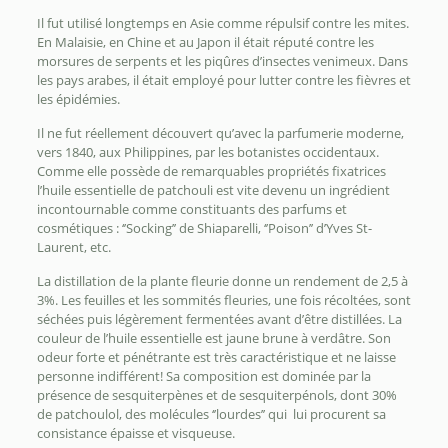
Il fut utilisé longtemps en Asie comme répulsif contre les mites.
En Malaisie, en Chine et au Japon il était réputé contre les
morsures de serpents et les piqûres d’insectes venimeux. Dans
les pays arabes, il était employé pour lutter contre les fièvres et
les épidémies.
Il ne fut réellement découvert qu’avec la parfumerie moderne,
vers 1840, aux Philippines, par les botanistes occidentaux.
Comme elle possède de remarquables propriétés fixatrices
l’huile essentielle de patchouli est vite devenu un ingrédient
incontournable comme constituants des parfums et
cosmétiques : ‘’Socking’’ de Shiaparelli, ‘’Poison’’ d’Yves St-
Laurent, etc.
La distillation de la plante fleurie donne un rendement de 2,5 à
3%. Les feuilles et les sommités fleuries, une fois récoltées, sont
séchées puis légèrement fermentées avant d’être distillées. La
couleur de l’huile essentielle est jaune brune à verdâtre. Son
odeur forte et pénétrante est très caractéristique et ne laisse
personne indifférent! Sa composition est dominée par la
présence de sesquiterpènes et de sesquiterpénols, dont 30%
de patchoulol, des molécules ‘’lourdes’’ qui lui procurent sa
consistance épaisse et visqueuse.