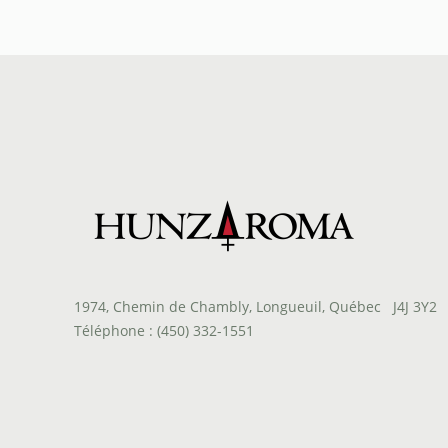
prix :
$14.20
à
$65.00
1974, Chemin de Chambly, Longueuil, Québec J4J 3Y2
Téléphone : (450) 332-1551