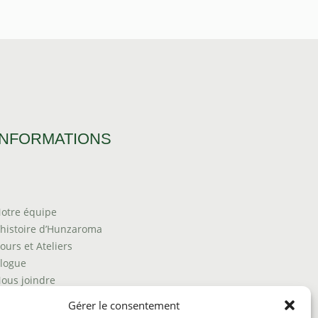
INFORMATIONS
otre équipe
’histoire d’Hunzaroma
ours et Ateliers
logue
ous joindre
rouver nos produits
Gérer le consentement
olitique de frais d'envoi