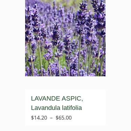
LAVANDE ASPIC,
Lavandula latifolia
Plage
$
14.20
–
$
65.00
de