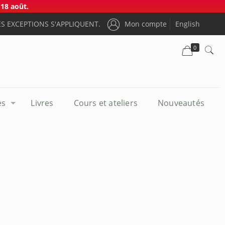
18 août.
S EXCEPTIONS S'APPLIQUENT.
Mon compte
English
0
es
Livres
Cours et ateliers
Nouveautés