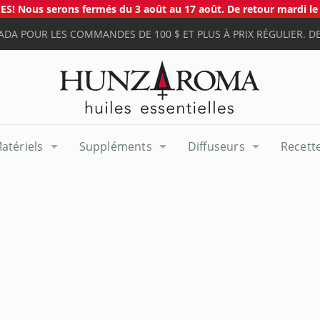
S! Nous serons fermés du 3 août au 17 août. De retour mardi le 
ADA POUR LES COMMANDES DE 100 $ ET PLUS À PRIX RÉGULIER. DE
atériels
Suppléments
Diffuseurs
Recett