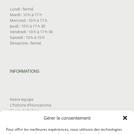
Lundi : fermé
Mardi : 10 h à 17 h
Mercredi : 10 h à 17 h
Jeudi : 10 h à 17 h 30
Vendredi : 10 h à 17 h 30
Samedi : 10 h à 15 h
Dimanche : fermé
INFORMATIONS
Notre équipe
L’histoire d’Hunzaroma
Cours et Ateliers
Blogue
Gérer le consentement
Nous joindre
Trouver nos produits
Pour offrir les meilleures expériences, nous utilisons des technologies
Politique de frais d'envoi