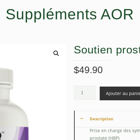
Suppléments AOR
Soutien pros
$
49.90
Ajouter au pani
Description
Prise en charge des sym
prostate (HBP)