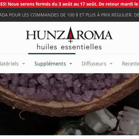
S! Nous serons fermés du 3 août au 17 août. De retour mardi le 
ADA POUR LES COMMANDES DE 100 $ ET PLUS À PRIX RÉGULIER. DE
atériels
Suppléments
Diffuseurs
Recett