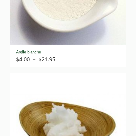
Argile blanche
Plage
$
4.00
–
$
21.95
de
prix :
$4.00
à
$21.95