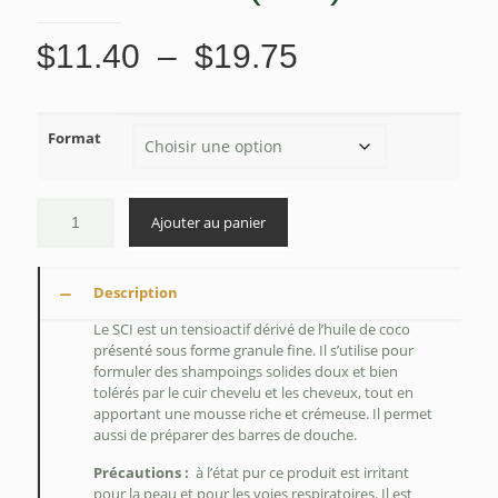
Plage
$
11.40
–
$
19.75
de
prix :
Format
$11.40
à
$19.75
Ajouter au panier
Description
Le SCI est un tensioactif dérivé de l’huile de coco
présenté sous forme granule fine. Il s’utilise pour
formuler des shampoings solides doux et bien
tolérés par le cuir chevelu et les cheveux, tout en
apportant une mousse riche et crémeuse. Il permet
aussi de préparer des barres de douche.
Précautions :
à l’état pur ce produit est irritant
pour la peau et pour les voies respiratoires. Il est