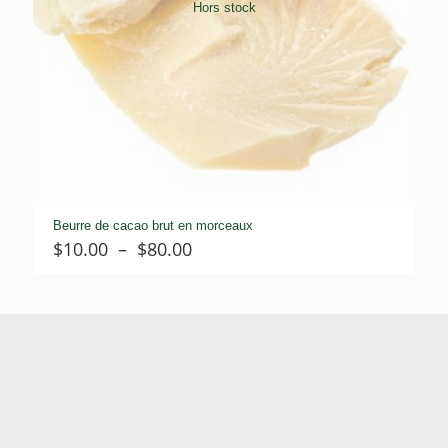
Hors stock
Beurre de cacao brut en morceaux
Plage
$
10.00
–
$
80.00
de
prix :
$10.00
à
$80.00