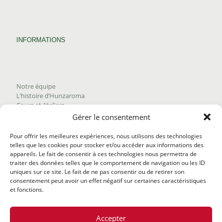
INFORMATIONS
Notre équipe
L’histoire d’Hunzaroma
Cours et Ateliers
Blogue
Gérer le consentement
Nous joindre
Trouver nos produits
Pour offrir les meilleures expériences, nous utilisons des technologies
Politique de frais d'envoi
telles que les cookies pour stocker et/ou accéder aux informations des
Termes et conditions
appareils. Le fait de consentir à ces technologies nous permettra de
Politique de remboursement
traiter des données telles que le comportement de navigation ou les ID
uniques sur ce site. Le fait de ne pas consentir ou de retirer son
consentement peut avoir un effet négatif sur certaines caractéristiques
et fonctions.
Accepter