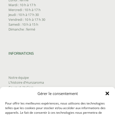
Mardi : 10 h à 17 h
Mercredi : 10 h à 17 h
Jeudi : 10 h à 17 h 30
Vendredi : 10 h à 17 h 30
Samedi : 10 h à 15 h
Dimanche : fermé
INFORMATIONS
Notre équipe
L’histoire d’Hunzaroma
Cours et Ateliers
Blogue
Gérer le consentement
Nous joindre
Trouver nos produits
Pour offrir les meilleures expériences, nous utilisons des technologies
Politique de frais d'envoi
telles que les cookies pour stocker et/ou accéder aux informations des
Termes et conditions
appareils. Le fait de consentir à ces technologies nous permettra de