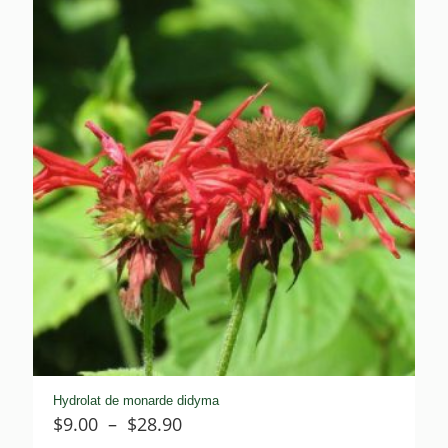
$10.75
à
$49.90
Hydrolat de monarde didyma
Plage
$
9.00
–
$
28.90
de