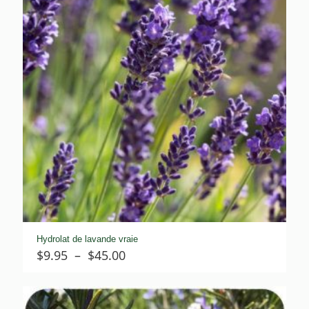
Hydrolat de lavande vraie
Plage
$
9.95
–
$
45.00
de
prix :
$9.95
à