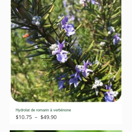
$45.00
Hydrolat de romarin à verbénone
Plage
$
10.75
–
$
49.90
de
prix :