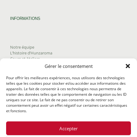
INFORMATIONS
Notre équipe
L’histoire d’Hunzaroma
Cours et Ateliers
Blogue
Gérer le consentement
Nous joindre
Trouver nos produits
Pour offrir les meilleures expériences, nous utilisons des technologies
Politique de frais d'envoi
telles que les cookies pour stocker et/ou accéder aux informations des
Termes et conditions
appareils. Le fait de consentir à ces technologies nous permettra de
Politique de remboursement
traiter des données telles que le comportement de navigation ou les ID
uniques sur ce site. Le fait de ne pas consentir ou de retirer son
consentement peut avoir un effet négatif sur certaines caractéristiques
et fonctions.
Accepter