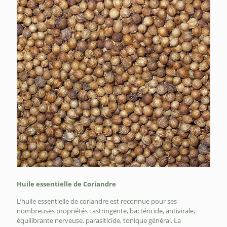
Huile essentielle de Coriandre
L
’huile essentielle de coriandre est reconnue pour ses
nombreuses propriétés : astringente, bactéricide, antivirale,
équilibrante nerveuse, parasiticide, tonique général. La