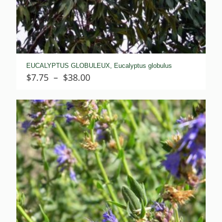
EUCALYPTUS GLOBULEUX, Eucalyptus globulus
Plage
$
7.75
–
$
38.00
de
prix :
$7.75
à
$38.00