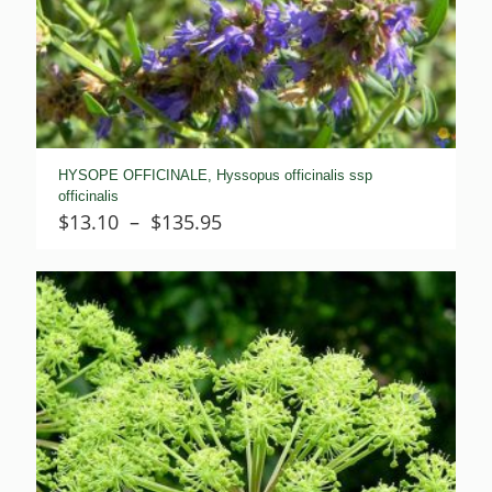
HYSOPE OFFICINALE, Hyssopus officinalis ssp
officinalis
Plage
$
13.10
–
$
135.95
de
prix :
$13.10
à
$135.95