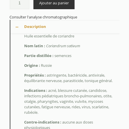
$106.50
Ajouter au panier
Consulter l'analyse chromatographique
Description
Huile essentielle de coriandre
Nom latin :
Coriandrum sativum
Partie distillée :
semences
Origine :
Russie
Propriétés :
astringente, bactéricide, antivirale,
équilibrante nerveuse, parasiticide, tonique général.
Indications :
acné, blessure cutanée, candidose,
infections pédiatriques broncho-pulmonaires, otite,
otalgie, pharyngites, vaginite, vulvite, mycoses
cutanées, fatigue nerveuse, rides, virus, scarlatine,
rubéole.
Contre-indications :
aucune aux doses
physiologiques