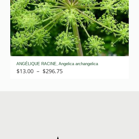
ANGÉLIQUE RACINE, Angelica archangelica
Plage
$
13.00
–
$
296.75
de
prix :
$13.00
à
$296.75