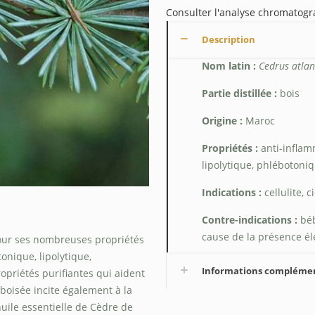
Consulter l'analyse chromatog
Description
Nom latin :
Cedrus atlan
Partie distillée :
bois
Origine :
Maroc
Propriétés :
anti-inflamm
lipolytique, phlébotoniq
Indications :
cellulite, c
Contre-indications :
béb
cause de la présence él
 pour ses nombreuses propriétés
tonique, lipolytique,
Informations compléme
opriétés purifiantes qui aident
 boisée incite également à la
huile essentielle de Cèdre de