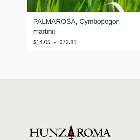
PALMAROSA, Cymbopogon
martinii
Plage
$
14.05
–
$
72.85
de
prix :
$14.05
à
$72.85