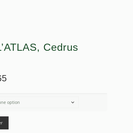
’ATLAS, Cedrus
Plage
65
de
prix :
$11.05
à
$46.65
er