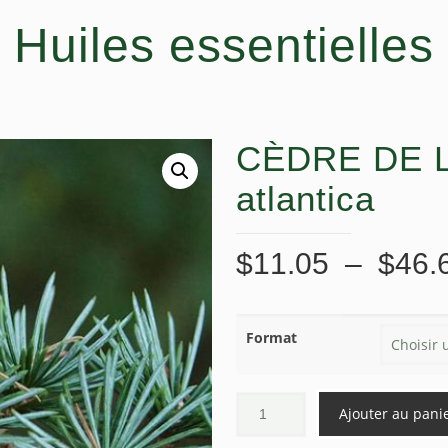
Huiles essentielles
CÈDRE DE L
atlantica
$
11.05
–
$
46.
Format
Ajouter au pani