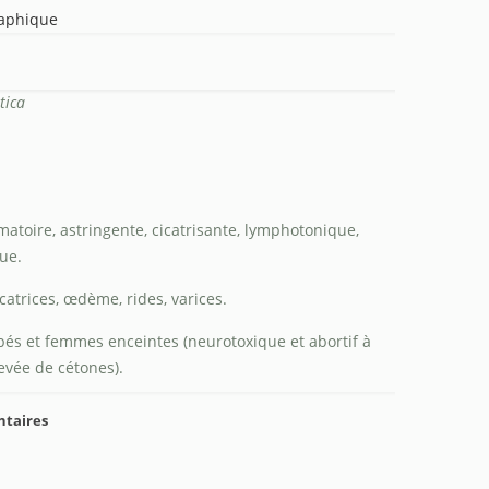
raphique
tica
atoire, astringente, cicatrisante, lymphotonique,
ue.
icatrices, œdème, rides, varices.
és et femmes enceintes (neurotoxique et abortif à
evée de cétones).
ntaires