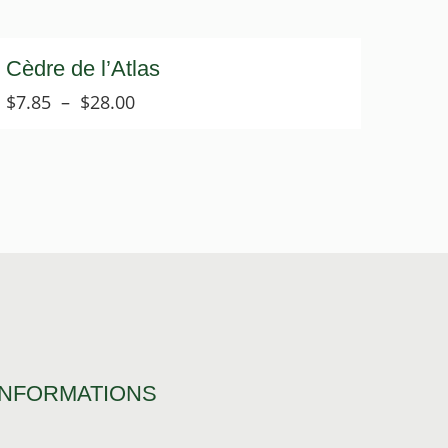
Cèdre de l’Atlas
Plage
$
7.85
–
$
28.00
de
prix :
$7.85
à
$28.00
INFORMATIONS