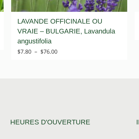
LAVANDE OFFICINALE OU
VRAIE – BULGARIE, Lavandula
angustifolia
Plage
$
7.80
–
$
76.00
de
prix :
$7.80
à
$76.00
HEURES D'OUVERTURE