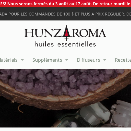
S! Nous serons fermés du 3 août au 17 août. De retour mardi le 
ADA POUR LES COMMANDES DE 100 $ ET PLUS À PRIX RÉGULIER. DE
atériels
Suppléments
Diffuseurs
Recett