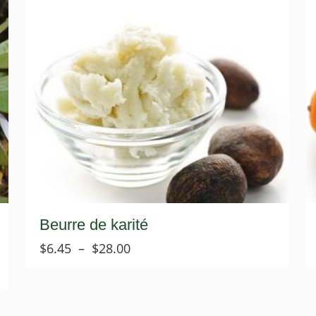
Beurre de karité
Plage
$
6.45
–
$
28.00
de
prix :
$6.45
à