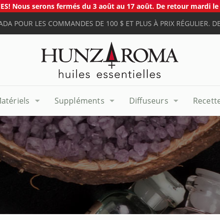
S! Nous serons fermés du 3 août au 17 août. De retour mardi le 
ADA POUR LES COMMANDES DE 100 $ ET PLUS À PRIX RÉGULIER. DE
atériels
Suppléments
Diffuseurs
Recett