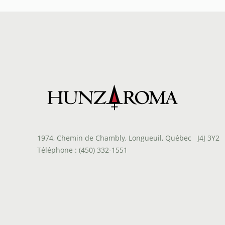
$9.90
à
$41.35
1974, Chemin de Chambly, Longueuil, Québec J4J 3Y2
Téléphone : (450) 332-1551