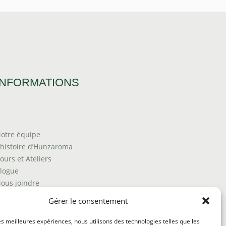
$98.00
INFORMATIONS
otre équipe
’histoire d’Hunzaroma
ours et Ateliers
logue
ous joindre
rouver nos produits
Gérer le consentement
olitique de frais d'envoi
ermes et conditions
les meilleures expériences, nous utilisons des technologies telles que les