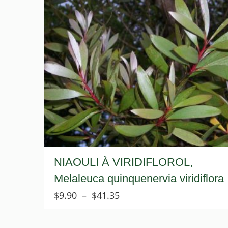
NIAOULI À VIRIDIFLOROL,
Melaleuca quinquenervia viridiflora
Plage
$
9.90
–
$
41.35
de
prix :