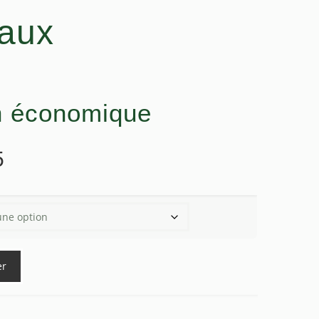
taux
in économique
Plage
5
de
prix :
$7.00
à
$19.95
er