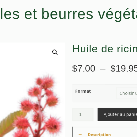
les et beurres végé
Huile de ric
$
7.00
–
$
19.9
Format
Ajouter au pani
Description