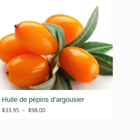
Huile de pépins d’argousier
Plage
$
33.95
–
$
98.00
de
prix :
$33.95
à