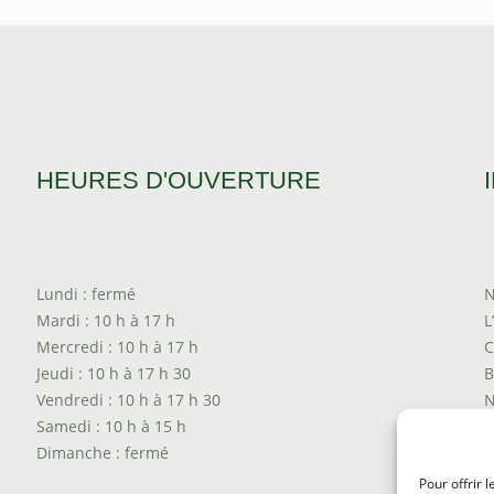
$28.00
HEURES D'OUVERTURE
Lundi : fermé
N
Mardi : 10 h à 17 h
L
Mercredi : 10 h à 17 h
C
Jeudi : 10 h à 17 h 30
B
Vendredi : 10 h à 17 h 30
N
Samedi : 10 h à 15 h
T
Dimanche : fermé
P
T
Pour offrir 