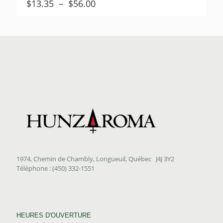
Plage
$
13.35
–
$
56.00
de
prix :
$13.35
à
$56.00
1974, Chemin de Chambly, Longueuil, Québec J4J 3Y2
Téléphone : (450) 332-1551
HEURES D'OUVERTURE