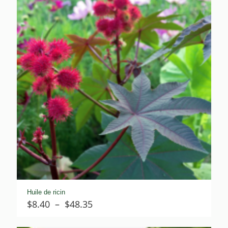
Huile de ricin
Plage
$
8.40
–
$
48.35
de
prix :