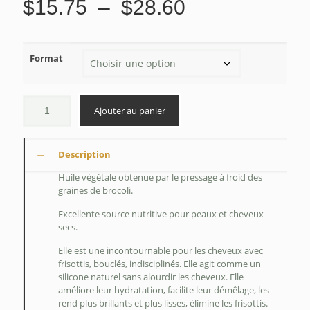
Plage
$
15.75
–
$
28.60
de
prix :
Format
$15.75
à
$28.60
Ajouter au panier
Description
Huile végétale obtenue par le pressage à froid des
graines de brocoli.
Excellente source nutritive pour peaux et cheveux
secs.
Elle est une incontournable pour les cheveux avec
frisottis, bouclés, indisciplinés. Elle agit comme un
silicone naturel sans alourdir les cheveux. Elle
améliore leur hydratation, facilite leur démêlage, les
rend plus brillants et plus lisses, élimine les frisottis.