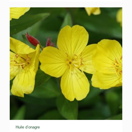
prix :
$12.45
à
$123.30
Huile d’onagre