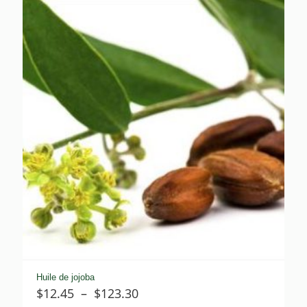
$8.40
à
$48.35
Huile de jojoba
Plage
$
12.45
–
$
123.30
de