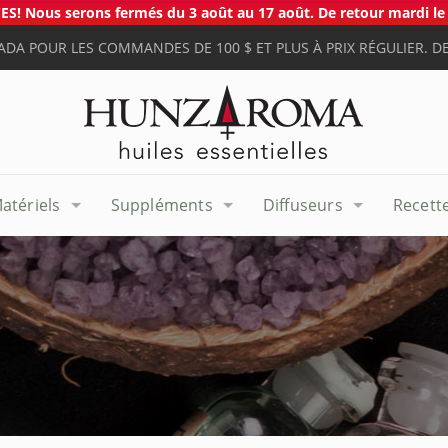
S! Nous serons fermés du 3 août au 17 août. De retour mardi le 
ADA POUR LES COMMANDES DE 100 $ ET PLUS À PRIX RÉGULIER. DE
atériels
Suppléments
Diffuseurs
Recett