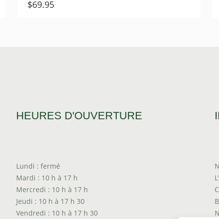
$
69.95
HEURES D'OUVERTURE
Lundi : fermé
N
Mardi : 10 h à 17 h
L
Mercredi : 10 h à 17 h
C
Jeudi : 10 h à 17 h 30
B
Vendredi : 10 h à 17 h 30
N