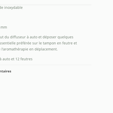
de inoxydable
 mm
aut du diffuseur à auto et déposer quelques
ssentielle préférée sur le tampon en feutre et
de l’aromathérapie en déplacement.
à auto et 12 feutres
ntaires