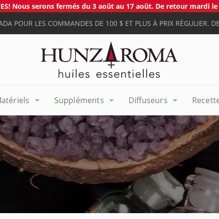
S! Nous serons fermés du 3 août au 17 août. De retour mardi le 
ADA POUR LES COMMANDES DE 100 $ ET PLUS À PRIX RÉGULIER. DE
atériels
Suppléments
Diffuseurs
Recett