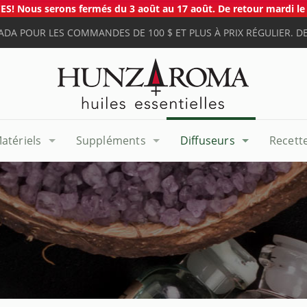
S! Nous serons fermés du 3 août au 17 août. De retour mardi le 
ADA POUR LES COMMANDES DE 100 $ ET PLUS À PRIX RÉGULIER. DE
atériels
Suppléments
Diffuseurs
Recett