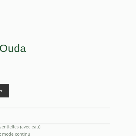
 Ouda
er
entielles (avec eau)
:
mode continu