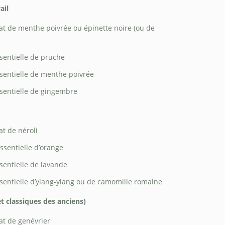
ail
at de menthe poivrée ou épinette noire (ou de
ssentielle de pruche
ssentielle de menthe poivrée
ssentielle de gingembre
at de néroli
essentielle d’orange
ssentielle de lavande
ssentielle d’ylang-ylang ou de camomille romaine
et classiques des anciens)
at de genévrier