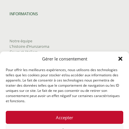
INFORMATIONS
Notre équipe
L’histoire d’Hunzaroma
Cours et Ateliers
Blogue
Gérer le consentement
Nous joindre
Trouver nos produits
Pour offrir les meilleures expériences, nous utilisons des technologies
Politique de frais d'envoi
telles que les cookies pour stocker et/ou accéder aux informations des
Termes et conditions
appareils. Le fait de consentir à ces technologies nous permettra de
Politique de remboursement
traiter des données telles que le comportement de navigation ou les ID
uniques sur ce site. Le fait de ne pas consentir ou de retirer son
consentement peut avoir un effet négatif sur certaines caractéristiques
et fonctions.
Accepter