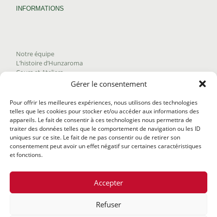
INFORMATIONS
Notre équipe
L’histoire d’Hunzaroma
Cours et Ateliers
Blogue
Gérer le consentement
Nous joindre
Trouver nos produits
Pour offrir les meilleures expériences, nous utilisons des technologies
Politique de frais d'envoi
telles que les cookies pour stocker et/ou accéder aux informations des
Termes et conditions
appareils. Le fait de consentir à ces technologies nous permettra de
Politique de remboursement
traiter des données telles que le comportement de navigation ou les ID
uniques sur ce site. Le fait de ne pas consentir ou de retirer son
consentement peut avoir un effet négatif sur certaines caractéristiques
et fonctions.
Accepter
Refuser