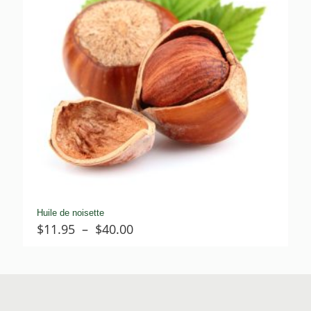
Huile de noisette
Plage
$
11.95
–
$
40.00
de
prix :
$11.95
à
$40.00