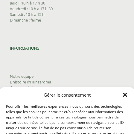
Jeudi : 10 h à 17 h 30
Vendredi : 10 h à 17 h 30
Samedi : 10 h à 15 h
Dimanche : fermé
INFORMATIONS
Notre équipe
L’histoire d’Hunzaroma
Cours et Ateliers
Blogue
Gérer le consentement
Nous joindre
Trouver nos produits
Pour offrir les meilleures expériences, nous utilisons des technologies
Politique de frais d'envoi
telles que les cookies pour stocker et/ou accéder aux informations des
Termes et conditions
appareils. Le fait de consentir à ces technologies nous permettra de
Politique de remboursement
traiter des données telles que le comportement de navigation ou les ID
uniques sur ce site. Le fait de ne pas consentir ou de retirer son
consentement peut avoir un effet négatif sur certaines caractéristiques