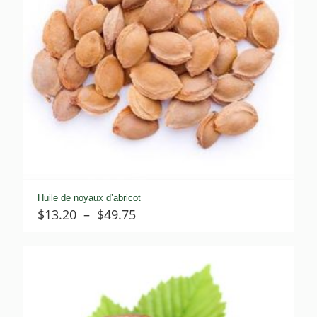
Huile de noyaux d’abricot
Plage
$
13.20
–
$
49.75
de
prix :
$13.20
à
$49.75