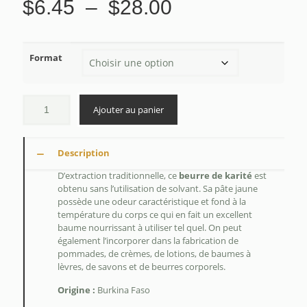
Plage
$
6.45
–
$
28.00
de
prix :
Format
$6.45
à
$28.00
Ajouter au panier
Description
D’extraction traditionnelle, ce
beurre de karité
est
obtenu sans l’utilisation de solvant. Sa pâte jaune
possède une odeur caractéristique et fond à la
température du corps ce qui en fait un excellent
baume nourrissant à utiliser tel quel. On peut
également l’incorporer dans la fabrication de
pommades, de crèmes, de lotions, de baumes à
lèvres, de savons et de beurres corporels.
Origine :
Burkina Faso