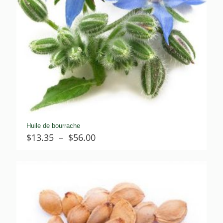
Huile de bourrache
Plage
$
13.35
–
$
56.00
de
prix :
$13.35
à
$56.00