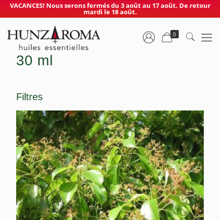
VACANCES! Nous serons fermés du 3 août au 17 août. De retour
mardi le 18 août.
0
30 ml
Filtres