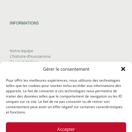
INFORMATIONS
Notre équipe
L’histoire d’Hunzaroma
Cours et Ateliers
Blogue
Gérer le consentement
Nous joindre
Trouver nos produits
Pour offrir les meilleures expériences, nous utilisons des technologies
Politique de frais d'envoi
telles que les cookies pour stocker et/ou accéder aux informations des
Termes et conditions
appareils. Le fait de consentir à ces technologies nous permettra de
Politique de remboursement
traiter des données telles que le comportement de navigation ou les ID
uniques sur ce site. Le fait de ne pas consentir ou de retirer son
consentement peut avoir un effet négatif sur certaines caractéristiques
et fonctions.
Accepter