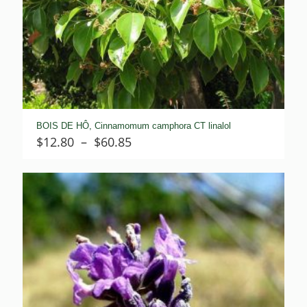
BOIS DE HÔ, Cinnamomum camphora CT linalol
Plage
$
12.80
–
$
60.85
de
prix :
$12.80
à
$60.85