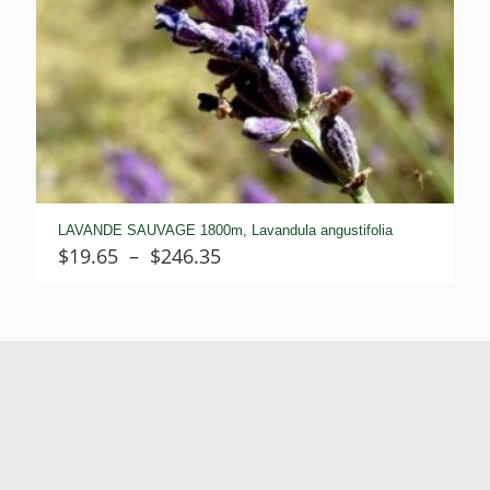
LAVANDE SAUVAGE 1800m, Lavandula angustifolia
Plage
$
19.65
–
$
246.35
de
prix :
$19.65
à
$246.35