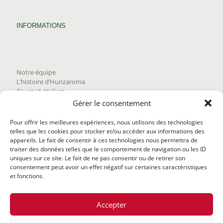
INFORMATIONS
Notre équipe
L’histoire d’Hunzaroma
Cours et Ateliers
Blogue
Gérer le consentement
Nous joindre
Trouver nos produits
Pour offrir les meilleures expériences, nous utilisons des technologies
Politique de frais d'envoi
telles que les cookies pour stocker et/ou accéder aux informations des
Termes et conditions
appareils. Le fait de consentir à ces technologies nous permettra de
Politique de remboursement
traiter des données telles que le comportement de navigation ou les ID
uniques sur ce site. Le fait de ne pas consentir ou de retirer son
consentement peut avoir un effet négatif sur certaines caractéristiques
et fonctions.
Accepter