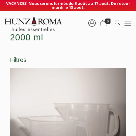
VACANCES! Nous serons fermés du 3 août au 17 août. De retour
mardi le 18 août.
0
2000 ml
Filtres