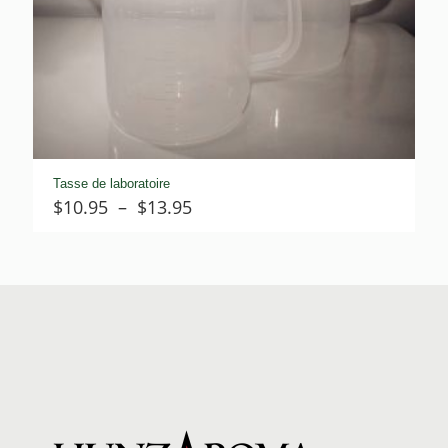
Tasse de laboratoire
Plage
$
10.95
–
$
13.95
de
prix :
$10.95
à
$13.95