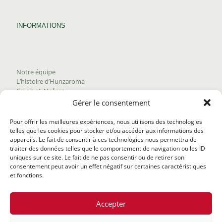
INFORMATIONS
Notre équipe
L’histoire d’Hunzaroma
Cours et Ateliers
Blogue
Gérer le consentement
Nous joindre
Trouver nos produits
Pour offrir les meilleures expériences, nous utilisons des technologies
Politique de frais d'envoi
telles que les cookies pour stocker et/ou accéder aux informations des
Termes et conditions
appareils. Le fait de consentir à ces technologies nous permettra de
Politique de remboursement
traiter des données telles que le comportement de navigation ou les ID
uniques sur ce site. Le fait de ne pas consentir ou de retirer son
consentement peut avoir un effet négatif sur certaines caractéristiques
et fonctions.
Accepter