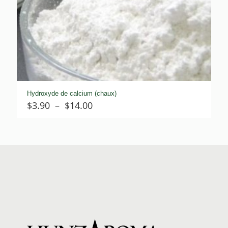
Hydroxyde de calcium (chaux)
Plage
$
3.90
–
$
14.00
de
prix :
$3.90
à
$14.00