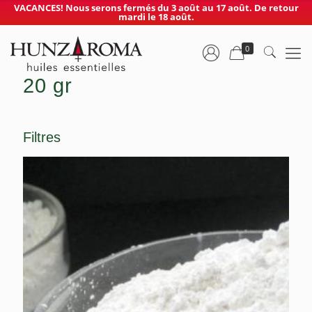
VACANCES! Nous serons fermés du 3 août au 17 août. De retour
mardi le 18 août.
0
20 gr
Filtres