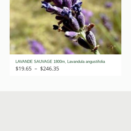
LAVANDE SAUVAGE 1800m, Lavandula angustifolia
Plage
$
19.65
–
$
246.35
de
prix :
$19.65
à
$246.35