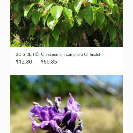
BOIS DE HÔ, Cinnamomum camphora CT linalol
Plage
$
12.80
–
$
60.85
de
prix :
$12.80
à
$60.85