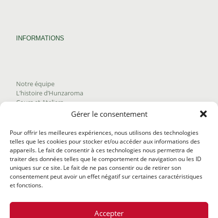
INFORMATIONS
Notre équipe
L’histoire d’Hunzaroma
Cours et Ateliers
Blogue
Gérer le consentement
Nous joindre
Trouver nos produits
Pour offrir les meilleures expériences, nous utilisons des technologies
Politique de frais d'envoi
telles que les cookies pour stocker et/ou accéder aux informations des
Termes et conditions
appareils. Le fait de consentir à ces technologies nous permettra de
Politique de remboursement
traiter des données telles que le comportement de navigation ou les ID
uniques sur ce site. Le fait de ne pas consentir ou de retirer son
consentement peut avoir un effet négatif sur certaines caractéristiques
et fonctions.
Accepter