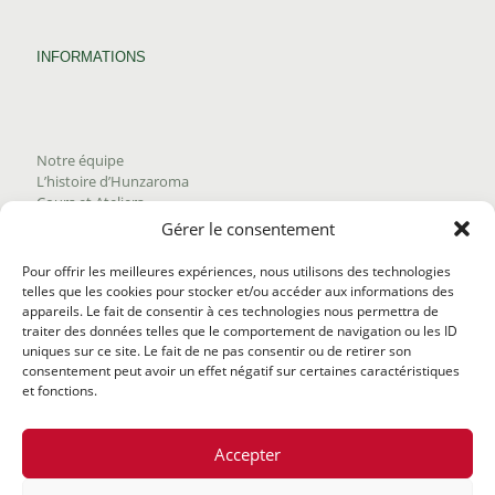
INFORMATIONS
Notre équipe
L’histoire d’Hunzaroma
Cours et Ateliers
Blogue
Gérer le consentement
Nous joindre
Trouver nos produits
Pour offrir les meilleures expériences, nous utilisons des technologies
Politique de frais d'envoi
telles que les cookies pour stocker et/ou accéder aux informations des
Termes et conditions
appareils. Le fait de consentir à ces technologies nous permettra de
Politique de remboursement
traiter des données telles que le comportement de navigation ou les ID
uniques sur ce site. Le fait de ne pas consentir ou de retirer son
consentement peut avoir un effet négatif sur certaines caractéristiques
et fonctions.
Accepter