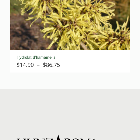
Hydrolat d’hamamélis
Plage
$
14.90
–
$
86.75
de
prix :
$14.90
à
$86.75