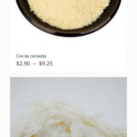
Cire de carnauba
Plage
$
2.90
–
$
9.25
de
prix :
$2.90
à
$9.25