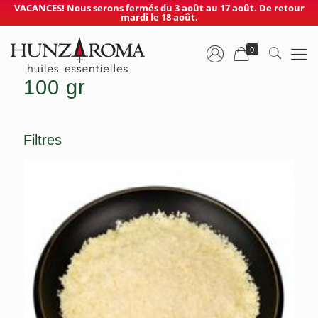
VACANCES! Nous serons fermés du 3 août au 17 août. De retour
mardi le 18 août.
0
100 gr
Filtres