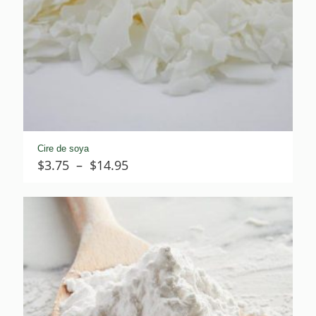
Cire de soya
Plage
$
3.75
–
$
14.95
de
prix :
$3.75
à
$14.95