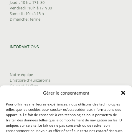
Jeudi : 10 h à 17 h 30
Vendredi : 10 h à 17 h 30
Samedi : 10 h à 15 h
Dimanche : fermé
INFORMATIONS
Notre équipe
L’histoire d’Hunzaroma
Cours et Ateliers
Blogue
Gérer le consentement
Nous joindre
Trouver nos produits
Pour offrir les meilleures expériences, nous utilisons des technologies
Politique de frais d'envoi
telles que les cookies pour stocker et/ou accéder aux informations des
Termes et conditions
appareils. Le fait de consentir à ces technologies nous permettra de
Politique de remboursement
traiter des données telles que le comportement de navigation ou les ID
uniques sur ce site. Le fait de ne pas consentir ou de retirer son
consentement peut avoir un effet négatif sur certaines caractéristiques