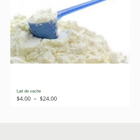
Lait de vache
Plage
$
4.00
–
$
24.00
de
prix :
$4.00
à
$24.00