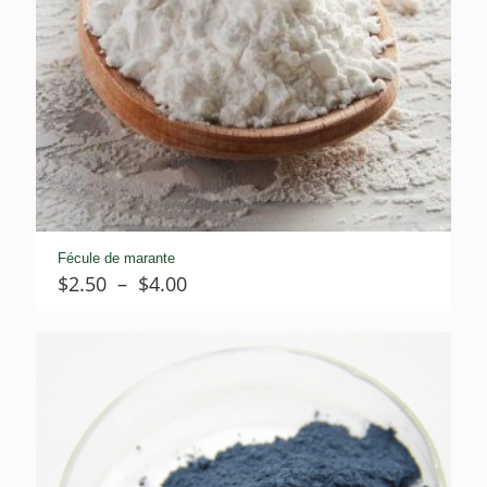
Fécule de marante
Plage
$
2.50
–
$
4.00
de
prix :
$2.50
à
$4.00