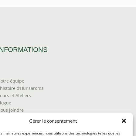
INFORMATIONS
otre équipe
’histoire d’Hunzaroma
ours et Ateliers
logue
ous joindre
rouver nos produits
Gérer le consentement
olitique de frais d'envoi
ermes et conditions
les meilleures expériences, nous utilisons des technologies telles que les