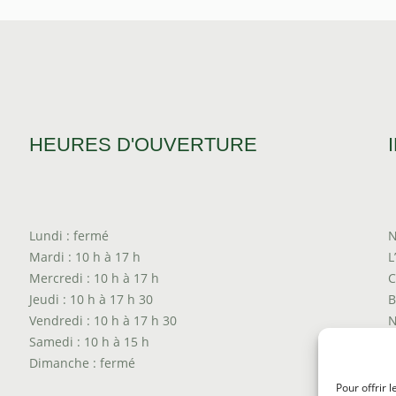
HEURES D'OUVERTURE
Lundi : fermé
N
Mardi : 10 h à 17 h
L
Mercredi : 10 h à 17 h
C
Jeudi : 10 h à 17 h 30
B
Vendredi : 10 h à 17 h 30
N
Samedi : 10 h à 15 h
T
Dimanche : fermé
P
T
Pour offrir 