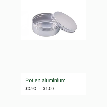
Pot en aluminium
Plage
$
0.90
–
$
1.00
de
prix :
$0.90