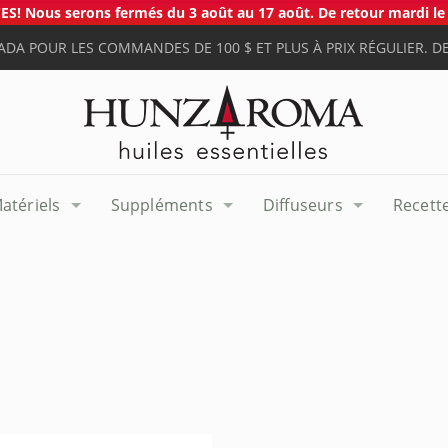
S! Nous serons fermés du 3 août au 17 août. De retour mardi le 
ADA POUR LES COMMANDES DE 100 $ ET PLUS À PRIX RÉGULIER. DE
atériels
Suppléments
Diffuseurs
Recett