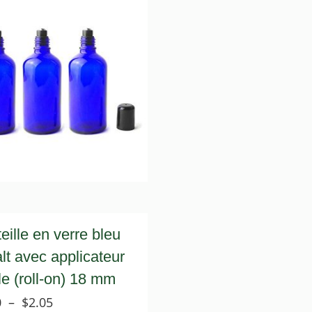
eille en verre bleu
lt avec applicateur
lle (roll-on) 18 mm
Plage
0
–
$
2.05