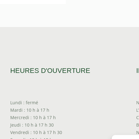
de
prix :
$1.20
à
$2.05
HEURES D'OUVERTURE
Lundi : fermé
N
Mardi : 10 h à 17 h
L
Mercredi : 10 h à 17 h
C
Jeudi : 10 h à 17 h 30
B
Vendredi : 10 h à 17 h 30
N