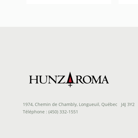
de
prix :
$1.10
à
$1.65
1974, Chemin de Chambly, Longueuil, Québec J4J 3Y2
Téléphone : (450) 332-1551