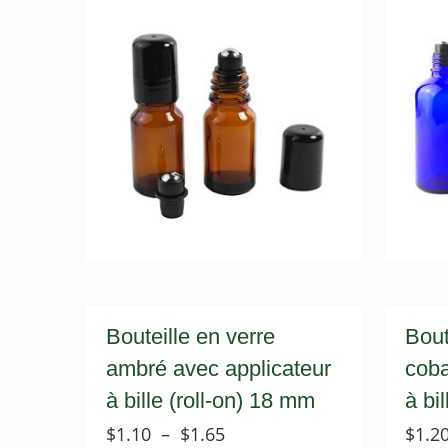
Bouteille en verre
Bout
ambré avec applicateur
coba
à bille (roll-on) 18 mm
à bi
Plage
$
1.10
–
$
1.65
$
1.2