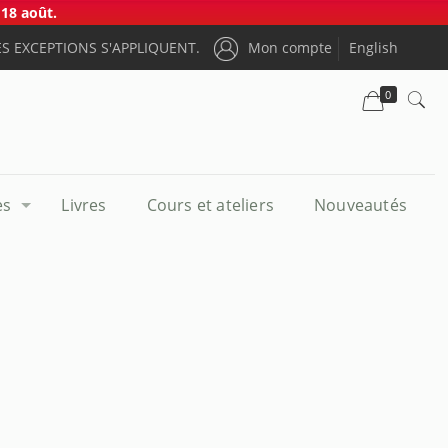
18 août.
S EXCEPTIONS S'APPLIQUENT.
Mon compte
English
0
es
Livres
Cours et ateliers
Nouveautés