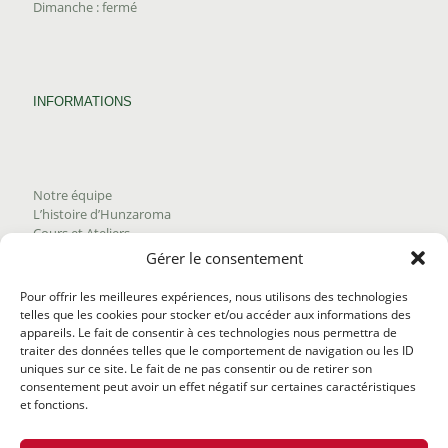
Dimanche : fermé
INFORMATIONS
Notre équipe
L’histoire d’Hunzaroma
Cours et Ateliers
Blogue
Gérer le consentement
Nous joindre
Trouver nos produits
Pour offrir les meilleures expériences, nous utilisons des technologies
Politique de frais d'envoi
telles que les cookies pour stocker et/ou accéder aux informations des
Termes et conditions
appareils. Le fait de consentir à ces technologies nous permettra de
Politique de remboursement
traiter des données telles que le comportement de navigation ou les ID
uniques sur ce site. Le fait de ne pas consentir ou de retirer son
consentement peut avoir un effet négatif sur certaines caractéristiques
et fonctions.