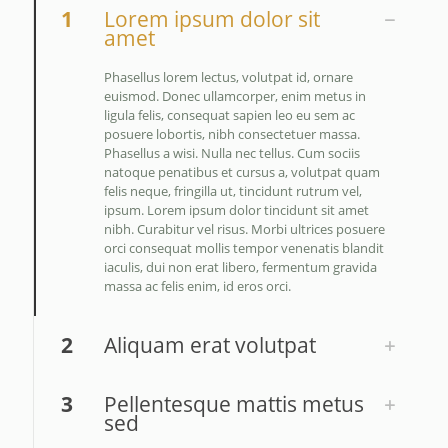
1
Lorem ipsum dolor sit
amet
Phasellus lorem lectus, volutpat id, ornare
euismod. Donec ullamcorper, enim metus in
ligula felis, consequat sapien leo eu sem ac
posuere lobortis, nibh consectetuer massa.
Phasellus a wisi. Nulla nec tellus. Cum sociis
natoque penatibus et cursus a, volutpat quam
felis neque, fringilla ut, tincidunt rutrum vel,
ipsum. Lorem ipsum dolor tincidunt sit amet
nibh. Curabitur vel risus. Morbi ultrices posuere
orci consequat mollis tempor venenatis blandit
iaculis, dui non erat libero, fermentum gravida
massa ac felis enim, id eros orci.
2
Aliquam erat volutpat
3
Pellentesque mattis metus
sed