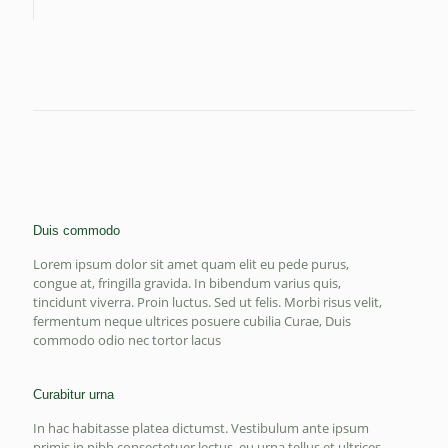
Duis commodo
Lorem ipsum dolor sit amet quam elit eu pede purus,
congue at, fringilla gravida. In bibendum varius quis,
tincidunt viverra. Proin luctus. Sed ut felis. Morbi risus velit,
fermentum neque ultrices posuere cubilia Curae, Duis
commodo odio nec tortor lacus
Curabitur urna
In hac habitasse platea dictumst. Vestibulum ante ipsum
primis in nibh consectetuer lectus, eu urna tellus et ultrices