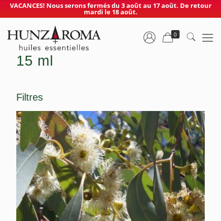
VACANCES! Nous serons fermés du 3 août au 17 août. De retour
mardi le 18 août.
0
15 ml
Filtres