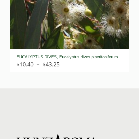
EUCALYPTUS DIVES, Eucalyptus dives piperitoniferum
Plage
$
10.40
–
$
43.25
de
prix :
$10.40
à
$43.25