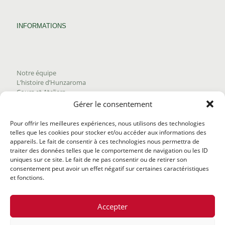
INFORMATIONS
Notre équipe
L’histoire d’Hunzaroma
Cours et Ateliers
Blogue
Gérer le consentement
Nous joindre
Trouver nos produits
Pour offrir les meilleures expériences, nous utilisons des technologies
Politique de frais d'envoi
telles que les cookies pour stocker et/ou accéder aux informations des
Termes et conditions
appareils. Le fait de consentir à ces technologies nous permettra de
Politique de remboursement
traiter des données telles que le comportement de navigation ou les ID
uniques sur ce site. Le fait de ne pas consentir ou de retirer son
consentement peut avoir un effet négatif sur certaines caractéristiques
et fonctions.
Accepter