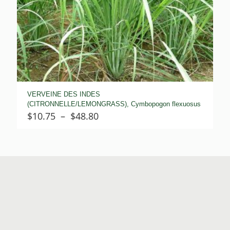
VERVEINE DES INDES
(CITRONNELLE/LEMONGRASS), Cymbopogon flexuosus
Plage
$
10.75
–
$
48.80
de
prix :
$10.75
à
$48.80