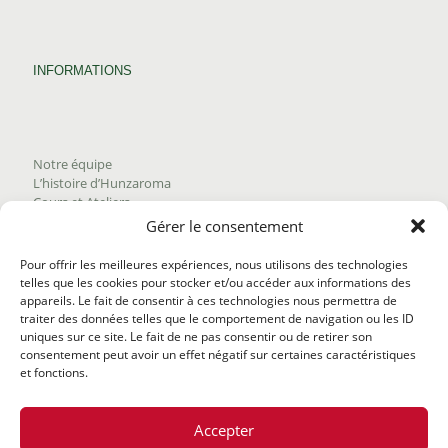
INFORMATIONS
Notre équipe
L’histoire d’Hunzaroma
Cours et Ateliers
Blogue
Gérer le consentement
Nous joindre
Trouver nos produits
Pour offrir les meilleures expériences, nous utilisons des technologies
Politique de frais d'envoi
telles que les cookies pour stocker et/ou accéder aux informations des
Termes et conditions
appareils. Le fait de consentir à ces technologies nous permettra de
Politique de remboursement
traiter des données telles que le comportement de navigation ou les ID
uniques sur ce site. Le fait de ne pas consentir ou de retirer son
consentement peut avoir un effet négatif sur certaines caractéristiques
et fonctions.
Accepter