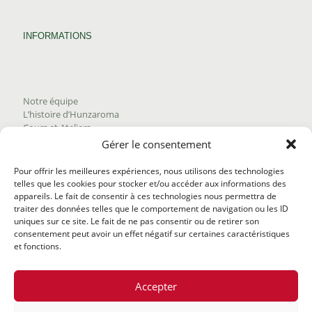
INFORMATIONS
Notre équipe
L’histoire d’Hunzaroma
Cours et Ateliers
Blogue
Gérer le consentement
Nous joindre
Trouver nos produits
Pour offrir les meilleures expériences, nous utilisons des technologies
Politique de frais d'envoi
telles que les cookies pour stocker et/ou accéder aux informations des
Termes et conditions
appareils. Le fait de consentir à ces technologies nous permettra de
Politique de remboursement
traiter des données telles que le comportement de navigation ou les ID
uniques sur ce site. Le fait de ne pas consentir ou de retirer son
consentement peut avoir un effet négatif sur certaines caractéristiques
et fonctions.
Accepter