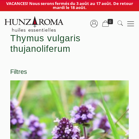
VACANCES! Nous serons fermés du 3 août au 17 août. De retour
mardi le 18 août.
0
Thymus vulgaris
thujanoliferum
Filtres