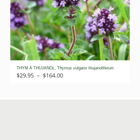
THYM À THUJANOL, Thymus vulgaris thujanoliferum
Plage
$
29.95
–
$
164.00
de
prix :
$29.95
à
$164.00