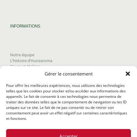
INFORMATIONS
Notre équipe
L’histoire d’Hunzaroma
Cours et Ateliers
Blogue
Gérer le consentement
Nous joindre
Trouver nos produits
Pour offrir les meilleures expériences, nous utilisons des technologies
Politique de frais d'envoi
telles que les cookies pour stocker et/ou accéder aux informations des
Termes et conditions
appareils. Le fait de consentir à ces technologies nous permettra de
Politique de remboursement
traiter des données telles que le comportement de navigation ou les ID
uniques sur ce site. Le fait de ne pas consentir ou de retirer son
consentement peut avoir un effet négatif sur certaines caractéristiques
et fonctions.
Accepter