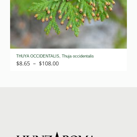
THUYA OCCIDENTALIS, Thuja occidentalis
Plage
$
8.65
–
$
108.00
de
prix :
$8.65
à
$108.00