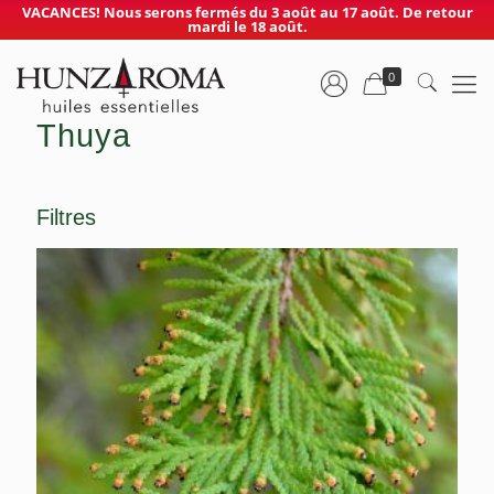
VACANCES! Nous serons fermés du 3 août au 17 août. De retour
mardi le 18 août.
0
Thuya
Filtres