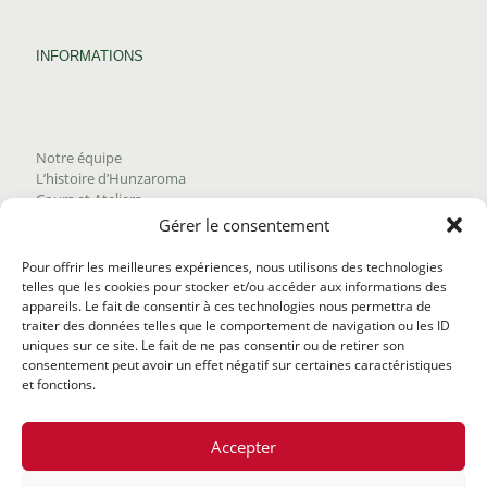
INFORMATIONS
Notre équipe
L’histoire d’Hunzaroma
Cours et Ateliers
Blogue
Gérer le consentement
Nous joindre
Trouver nos produits
Pour offrir les meilleures expériences, nous utilisons des technologies
Politique de frais d'envoi
telles que les cookies pour stocker et/ou accéder aux informations des
Termes et conditions
appareils. Le fait de consentir à ces technologies nous permettra de
Politique de remboursement
traiter des données telles que le comportement de navigation ou les ID
uniques sur ce site. Le fait de ne pas consentir ou de retirer son
consentement peut avoir un effet négatif sur certaines caractéristiques
et fonctions.
Accepter