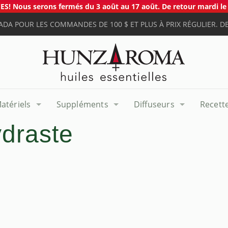
S! Nous serons fermés du 3 août au 17 août. De retour mardi le 
ADA POUR LES COMMANDES DE 100 $ ET PLUS À PRIX RÉGULIER. DE
atériels
Suppléments
Diffuseurs
Recett
ydraste