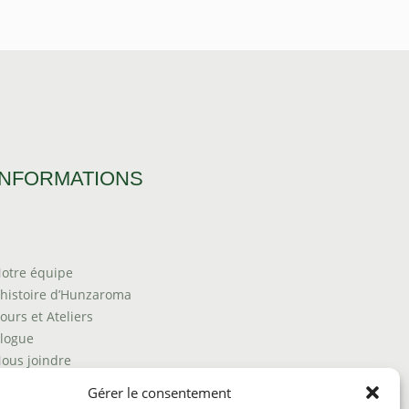
INFORMATIONS
otre équipe
’histoire d’Hunzaroma
ours et Ateliers
logue
ous joindre
rouver nos produits
Gérer le consentement
olitique de frais d'envoi