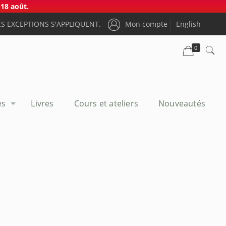
18 août.
S EXCEPTIONS S'APPLIQUENT.
Mon compte
English
0
es
Livres
Cours et ateliers
Nouveautés