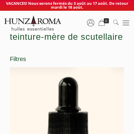
VACANCES! Nous serons fermés du 3 août au 17 août. De retour
mardi le 18 août.
0
teinture-mère de scutellaire
Filtres