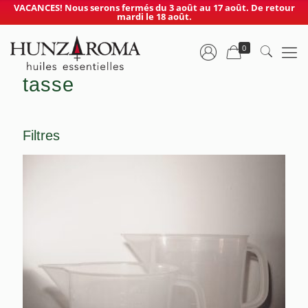
VACANCES! Nous serons fermés du 3 août au 17 août. De retour
mardi le 18 août.
0
tasse
Filtres