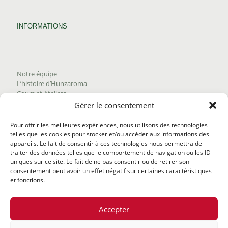
INFORMATIONS
Notre équipe
L’histoire d’Hunzaroma
Cours et Ateliers
Blogue
Gérer le consentement
Nous joindre
Trouver nos produits
Pour offrir les meilleures expériences, nous utilisons des technologies
Politique de frais d'envoi
telles que les cookies pour stocker et/ou accéder aux informations des
Termes et conditions
appareils. Le fait de consentir à ces technologies nous permettra de
Politique de remboursement
traiter des données telles que le comportement de navigation ou les ID
uniques sur ce site. Le fait de ne pas consentir ou de retirer son
consentement peut avoir un effet négatif sur certaines caractéristiques
et fonctions.
Accepter