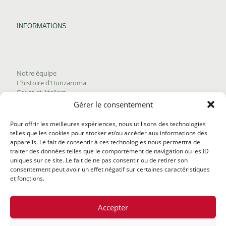
INFORMATIONS
Notre équipe
L’histoire d’Hunzaroma
Cours et Ateliers
Blogue
Gérer le consentement
Nous joindre
Trouver nos produits
Pour offrir les meilleures expériences, nous utilisons des technologies
Politique de frais d'envoi
telles que les cookies pour stocker et/ou accéder aux informations des
Termes et conditions
appareils. Le fait de consentir à ces technologies nous permettra de
Politique de remboursement
traiter des données telles que le comportement de navigation ou les ID
uniques sur ce site. Le fait de ne pas consentir ou de retirer son
consentement peut avoir un effet négatif sur certaines caractéristiques
et fonctions.
Accepter