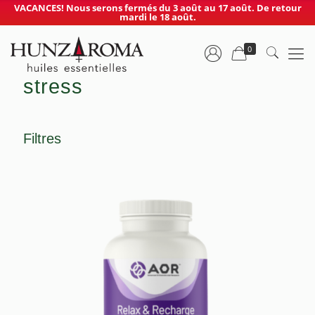
VACANCES! Nous serons fermés du 3 août au 17 août. De retour
mardi le 18 août.
0
stress
Filtres