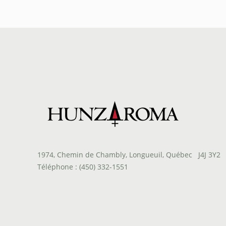
prix :
$24.80
à
$107.50
1974, Chemin de Chambly, Longueuil, Québec J4J 3Y2
Téléphone : (450) 332-1551