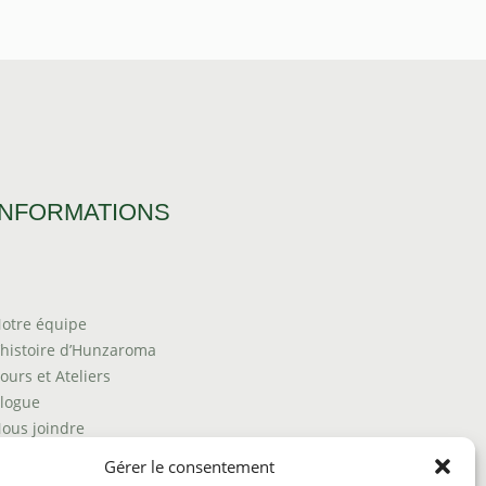
INFORMATIONS
otre équipe
’histoire d’Hunzaroma
ours et Ateliers
logue
ous joindre
rouver nos produits
Gérer le consentement
olitique de frais d'envoi