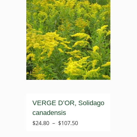
VERGE D’OR, Solidago
canadensis
Plage
$
24.80
–
$
107.50
de