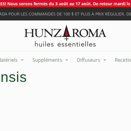
S! Nous serons fermés du 3 août au 17 août. De retour mardi le 
ADA POUR LES COMMANDES DE 100 $ ET PLUS À PRIX RÉGULIER. DE
atériels
Suppléments
Diffuseurs
Recett
nsis