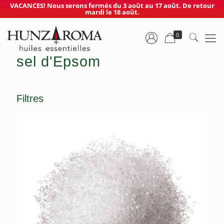
VACANCES! Nous serons fermés du 3 août au 17 août. De retour
mardi le 18 août.
0
sel d'Epsom
Filtres