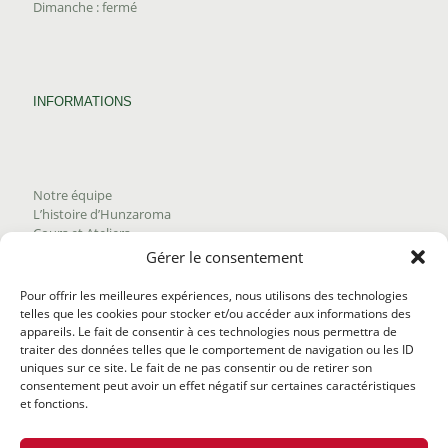
Dimanche : fermé
INFORMATIONS
Notre équipe
L’histoire d’Hunzaroma
Cours et Ateliers
Blogue
Gérer le consentement
Nous joindre
Trouver nos produits
Pour offrir les meilleures expériences, nous utilisons des technologies
Politique de frais d'envoi
telles que les cookies pour stocker et/ou accéder aux informations des
Termes et conditions
appareils. Le fait de consentir à ces technologies nous permettra de
Politique de remboursement
traiter des données telles que le comportement de navigation ou les ID
uniques sur ce site. Le fait de ne pas consentir ou de retirer son
consentement peut avoir un effet négatif sur certaines caractéristiques
et fonctions.