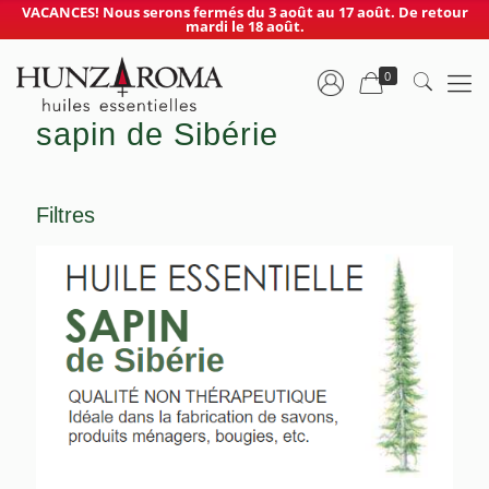
VACANCES! Nous serons fermés du 3 août au 17 août. De retour
mardi le 18 août.
0
sapin de Sibérie
Filtres