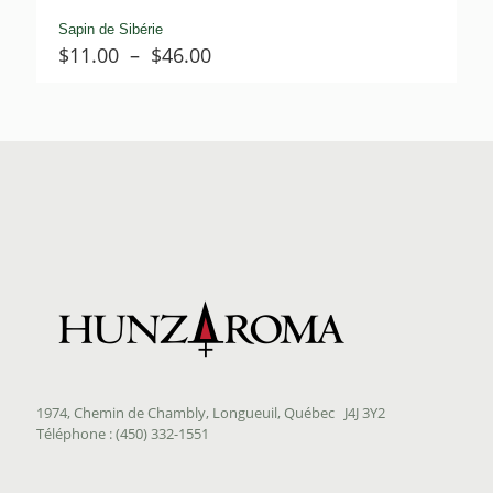
Sapin de Sibérie
Plage
$
11.00
–
$
46.00
de
prix :
$11.00
à
$46.00
1974, Chemin de Chambly, Longueuil, Québec J4J 3Y2
Téléphone : (450) 332-1551