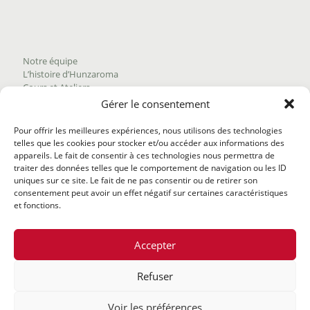
Notre équipe
L’histoire d’Hunzaroma
Cours et Ateliers
Blogue
Gérer le consentement
Nous joindre
Trouver nos produits
Pour offrir les meilleures expériences, nous utilisons des technologies
Politique de frais d'envoi
telles que les cookies pour stocker et/ou accéder aux informations des
Termes et conditions
appareils. Le fait de consentir à ces technologies nous permettra de
Politique de remboursement
traiter des données telles que le comportement de navigation ou les ID
uniques sur ce site. Le fait de ne pas consentir ou de retirer son
consentement peut avoir un effet négatif sur certaines caractéristiques
et fonctions.
Accepter
Refuser
@2020 Hunzaroma Tous droits réservés |
Bâti par
Agence
Voir les préférences