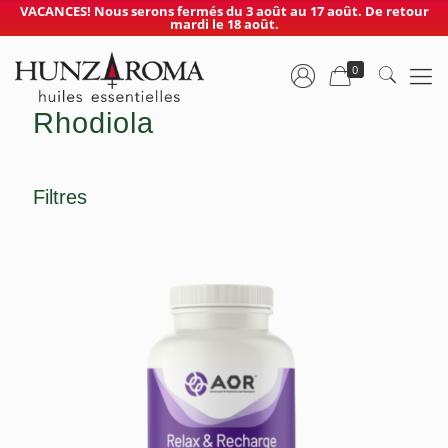
VACANCES! Nous serons fermés du 3 août au 17 août. De retour
mardi le 18 août.
0
Rhodiola
Filtres