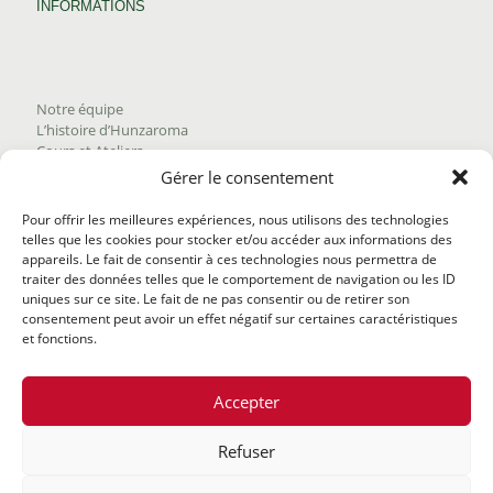
INFORMATIONS
Notre équipe
L’histoire d’Hunzaroma
Cours et Ateliers
Blogue
Gérer le consentement
Nous joindre
Trouver nos produits
Pour offrir les meilleures expériences, nous utilisons des technologies
Politique de frais d'envoi
telles que les cookies pour stocker et/ou accéder aux informations des
Termes et conditions
appareils. Le fait de consentir à ces technologies nous permettra de
Politique de remboursement
traiter des données telles que le comportement de navigation ou les ID
uniques sur ce site. Le fait de ne pas consentir ou de retirer son
consentement peut avoir un effet négatif sur certaines caractéristiques
et fonctions.
Accepter
Refuser
@2020 Hunzaroma Tous droits réservés |
Bâti par
Agence