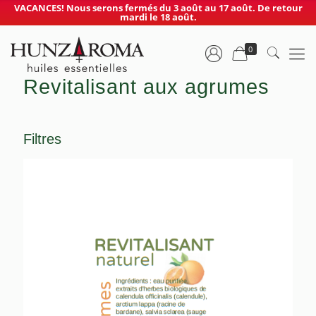
VACANCES! Nous serons fermés du 3 août au 17 août. De retour
mardi le 18 août.
0
Revitalisant aux agrumes
Filtres