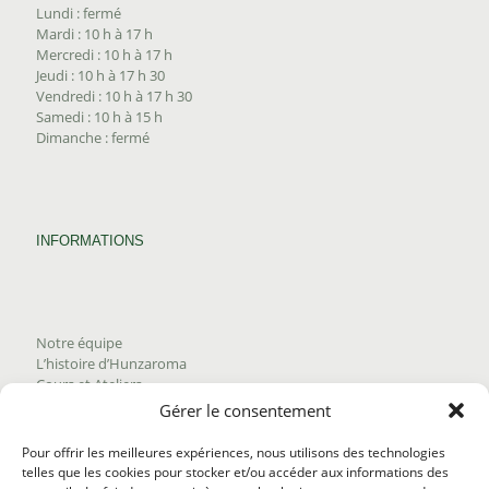
Lundi : fermé
Mardi : 10 h à 17 h
Mercredi : 10 h à 17 h
Jeudi : 10 h à 17 h 30
Vendredi : 10 h à 17 h 30
Samedi : 10 h à 15 h
Dimanche : fermé
INFORMATIONS
Notre équipe
L’histoire d’Hunzaroma
Cours et Ateliers
Blogue
Gérer le consentement
Nous joindre
Trouver nos produits
Pour offrir les meilleures expériences, nous utilisons des technologies
Politique de frais d'envoi
telles que les cookies pour stocker et/ou accéder aux informations des
Termes et conditions