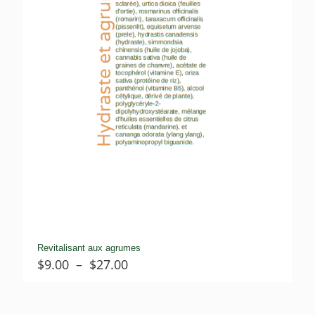
Revitalisant aux agrumes
Plage
$
9.00
–
$
27.00
de
prix :
$9.00