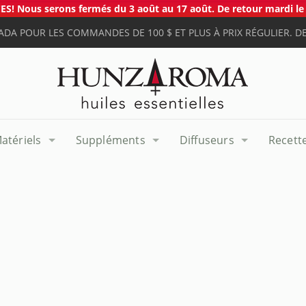
S! Nous serons fermés du 3 août au 17 août. De retour mardi le 
ADA POUR LES COMMANDES DE 100 $ ET PLUS À PRIX RÉGULIER. DE
atériels
Suppléments
Diffuseurs
Recett