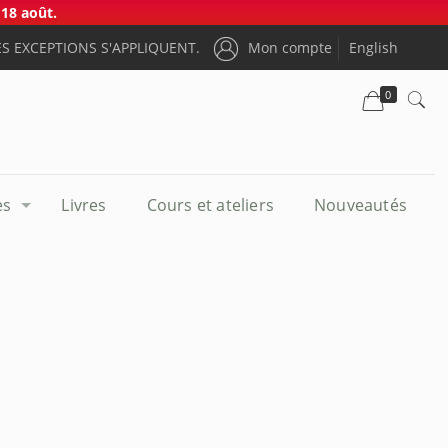
18 août.
S EXCEPTIONS S'APPLIQUENT.
Mon compte
English
0
es
Livres
Cours et ateliers
Nouveautés