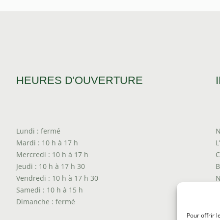
HEURES D'OUVERTURE
Lundi : fermé
N
Mardi : 10 h à 17 h
L
Mercredi : 10 h à 17 h
C
Jeudi : 10 h à 17 h 30
B
Vendredi : 10 h à 17 h 30
N
Samedi : 10 h à 15 h
T
Dimanche : fermé
P
T
Pour offrir 