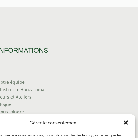
INFORMATIONS
otre équipe
’histoire d’Hunzaroma
ours et Ateliers
logue
ous joindre
rouver nos produits
Gérer le consentement
olitique de frais d'envoi
ermes et conditions
les meilleures expériences, nous utilisons des technologies telles que les