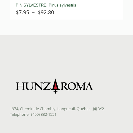
PIN SYLVESTRE, Pinus sylvestris
Plage
$
7.95
–
$
92.80
de
prix :
$7.95
à
$92.80
1974, Chemin de Chambly, Longueuil, Québec J4J 3Y2
Téléphone : (450) 332-1551