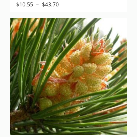
Plage
$
10.55
–
$
43.70
de
prix :
$10.55
à
$43.70