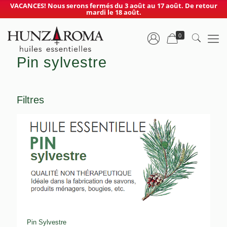
VACANCES! Nous serons fermés du 3 août au 17 août. De retour
mardi le 18 août.
0
Pin sylvestre
Filtres
Pin Sylvestre