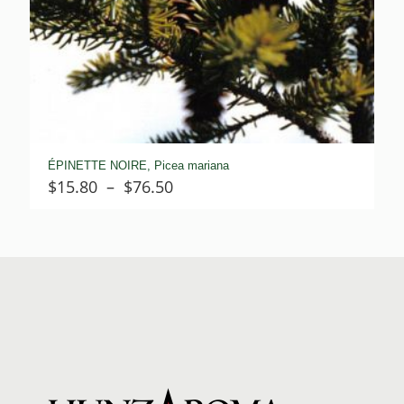
ÉPINETTE NOIRE, Picea mariana
Plage
$
15.80
–
$
76.50
de
prix :
$15.80
à
$76.50