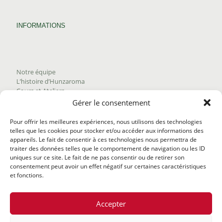
INFORMATIONS
Notre équipe
L’histoire d’Hunzaroma
Cours et Ateliers
Blogue
Gérer le consentement
Nous joindre
Trouver nos produits
Pour offrir les meilleures expériences, nous utilisons des technologies
Politique de frais d'envoi
telles que les cookies pour stocker et/ou accéder aux informations des
Termes et conditions
appareils. Le fait de consentir à ces technologies nous permettra de
Politique de remboursement
traiter des données telles que le comportement de navigation ou les ID
uniques sur ce site. Le fait de ne pas consentir ou de retirer son
consentement peut avoir un effet négatif sur certaines caractéristiques
et fonctions.
Accepter