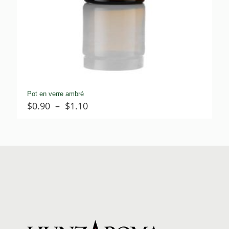
Pot en verre ambré
Plage
$
0.90
–
$
1.10
de
prix :
$0.90
à
$1.10