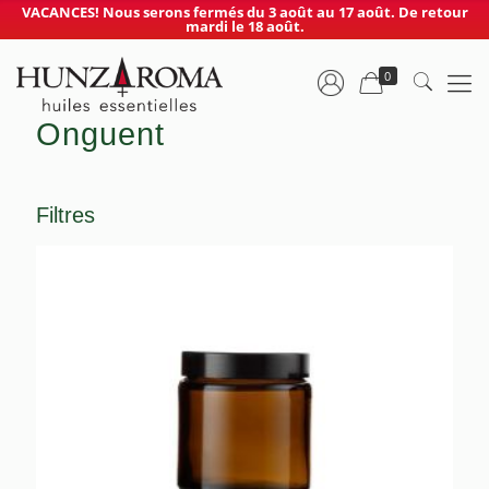
VACANCES! Nous serons fermés du 3 août au 17 août. De retour
mardi le 18 août.
0
Onguent
Filtres