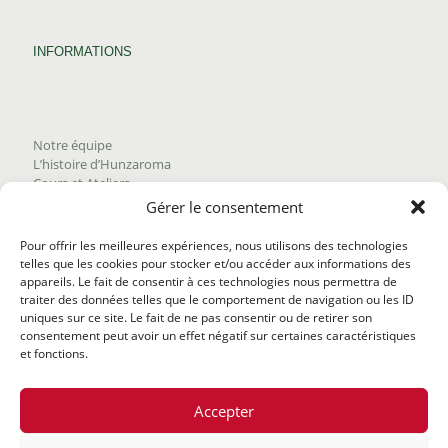
INFORMATIONS
Notre équipe
L’histoire d’Hunzaroma
Cours et Ateliers
Blogue
Gérer le consentement
Nous joindre
Trouver nos produits
Pour offrir les meilleures expériences, nous utilisons des technologies
Politique de frais d'envoi
telles que les cookies pour stocker et/ou accéder aux informations des
Termes et conditions
appareils. Le fait de consentir à ces technologies nous permettra de
Politique de remboursement
traiter des données telles que le comportement de navigation ou les ID
uniques sur ce site. Le fait de ne pas consentir ou de retirer son
consentement peut avoir un effet négatif sur certaines caractéristiques
et fonctions.
Accepter